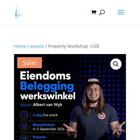
Home
/
events
/ Property Workshop -LIVE
Sale!