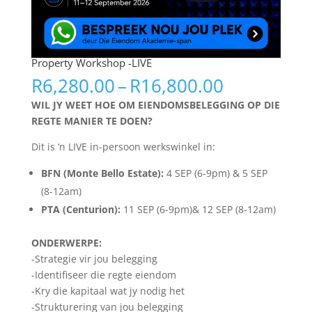
Property Workshop -LIVE
Price
R
6,280.00
–
R
16,800.00
range:
WIL JY WEET HOE OM EIENDOMSBELEGGING OP DIE
R6,280.00
REGTE MANIER TE DOEN?
through
R16,800.0
Dit is ‘n LIVE in-persoon werkswinkel in:
BFN (Monte Bello Estate):
4 SEP (6-9pm) & 5 SEP
(8-12am)
PTA (Centurion):
11 SEP (6-9pm)& 12 SEP (8-12am)
ONDERWERPE:
-Strategie vir jou belegging
-Identifiseer die regte eiendom
-Kry die kapitaal wat jy nodig het
-Strukturering van jou belegging