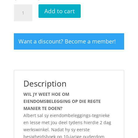
Property
Add to cart
Workshop
-
LIVE
quantity
Want a discount? Become a member!
Description
WIL JY WEET HOE OM
EIENDOMSBELEGGING OP DIE REGTE
MANIER TE DOEN?
Albert sal sy eiendombeleggings-tegnieke
en lesse met jou deel tydens hierdie 2 dag
werkswinkel. Nadat hy sy eerste
besigheidsboek op 10-jarige ouderdom