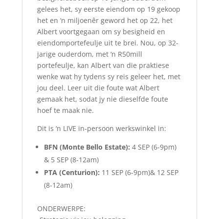
gelees het, sy eerste eiendom op 19 gekoop
het en ‘n miljoenêr geword het op 22, het
Albert voortgegaan om sy besigheid en
eiendomportefeulje uit te brei. Nou, op 32-
jarige ouderdom, met ‘n R50mill
portefeulje, kan Albert van die praktiese
wenke wat hy tydens sy reis geleer het, met
jou deel. Leer uit die foute wat Albert
gemaak het, sodat jy nie dieselfde foute
hoef te maak nie.
Dit is ‘n LIVE in-persoon werkswinkel in:
BFN (Monte Bello Estate):
4 SEP (6-9pm)
& 5 SEP (8-12am)
PTA (Centurion):
11 SEP (6-9pm)& 12 SEP
(8-12am)
ONDERWERPE: