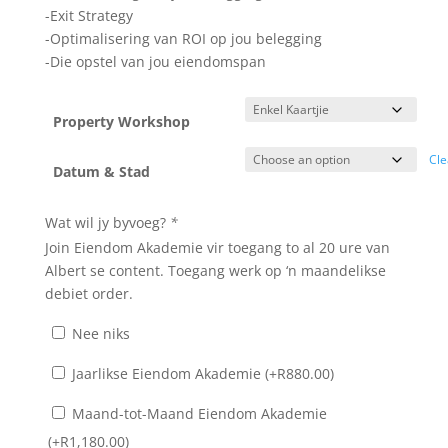
-Exit Strategy
-Optimalisering van ROI op jou belegging
-Die opstel van jou eiendomspan
Property Workshop
Cle
Datum & Stad
Wat wil jy byvoeg?
*
Join Eiendom Akademie vir toegang to al 20 ure van
Albert se content. Toegang werk op ‘n maandelikse
debiet order.
Nee niks
Jaarlikse Eiendom Akademie (+
R
880.00
)
Maand-tot-Maand Eiendom Akademie
(+
R
1,180.00
)